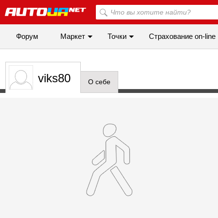
Форум
Маркет
Точки
Cтрахование on-line
viks80
О себе