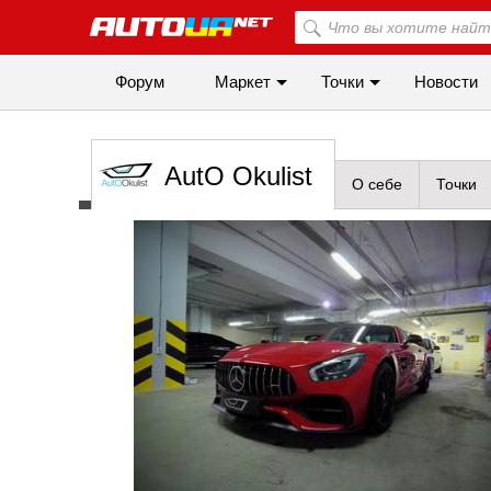
Форум
Маркет
Точки
Новости
AutO Okulist
О себе
Точки