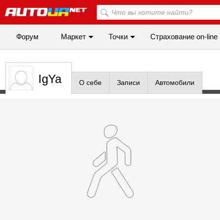
Форум
Маркет
Точки
Cтрахование on-line
IgYa
О себе
Записи
Автомобили