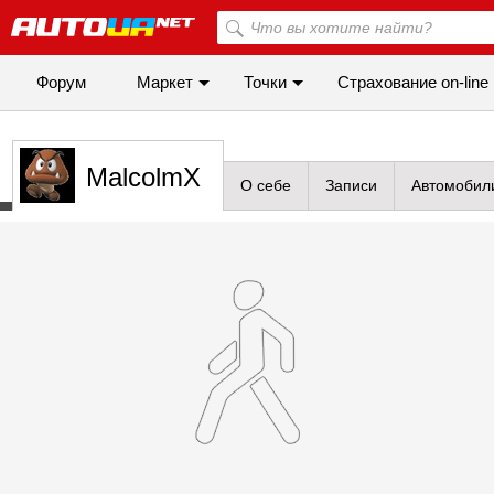
Форум
Маркет
Точки
Cтрахование on-line
MalcolmX
О себе
Записи
Автомобил