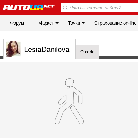
Форум
Маркет
Точки
Cтрахование on-line
LesiaDanilova
О себе