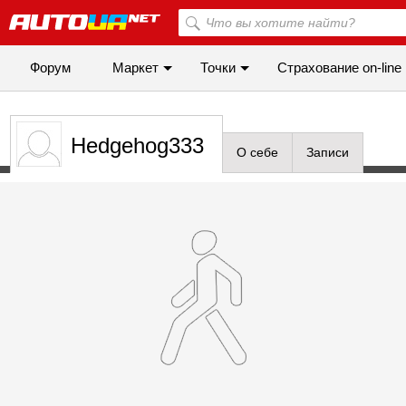
Форум
Маркет
Точки
Cтрахование on-line
Hedgehog333
О себе
Записи