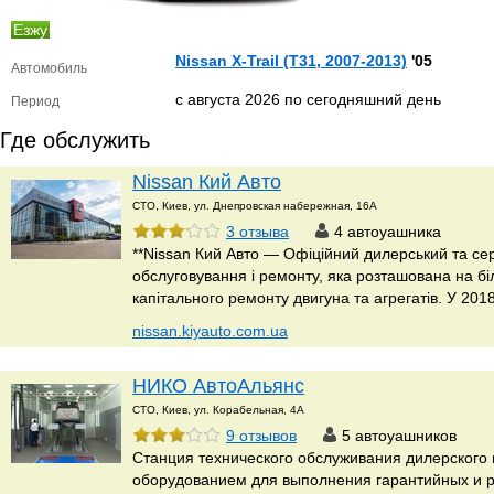
Езжу
Nissan X-Trail (T31, 2007-2013)
'05
Автомобиль
с августа 2026 по сегодняшний день
Период
Где обслужить
Nissan Кий Авто
СТО, Киев, ул. Днепровская набережная, 16А
3 отзыва
4 автоуашника
**Nissan Кий Авто — Офіційний дилерський та серв
обслуговування і ремонту, яка розташована на біль
капітального ремонту двигуна та агрегатів. У 20
nissan.kiyauto.com.ua
НИКО АвтоАльянс
СТО, Киев, ул. Корабельная, 4А
9 отзывов
5 автоуашников
Станция технического обслуживания дилерског
оборудованием для выполнения гарантийных и р