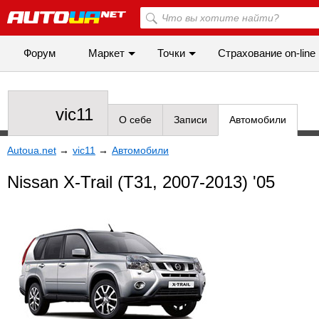
Форум
Маркет
Точки
Cтрахование on-line
vic11
О себе
Записи
Автомобили
Autoua.net
→
vic11
→
Автомобили
Nissan X-Trail (T31, 2007-2013) '05