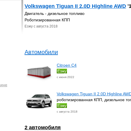
Volkswagen Tiguan II 2.0D Highline AWD
'
Двигатель - дизельное топливо
Роботизированная КПП
Езжу с августа 2018
Автомобили
Citroen C4
Езжу
с июня 2022
аине
Volkswagen Tiguan II 2.0D Highline AW
роботизированная КПП, дизельное то
Езжу
с августа 2018
2 автомобиля