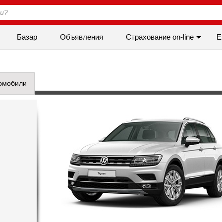
Базар
Объявления
Cтрахование on-line
Е
омобили