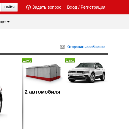
Задать вопрос
Вход
/
Регистрация
Найти
ще
Отправить
сообщение
Езжу
Езжу
2 автомобиля