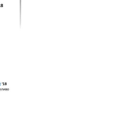
18
D
'18
пливо