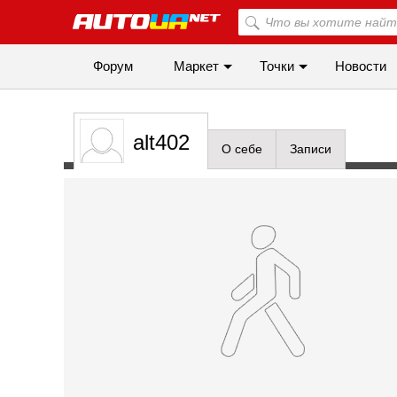
Форум
Маркет
Точки
Новости
alt402
О себе
Записи