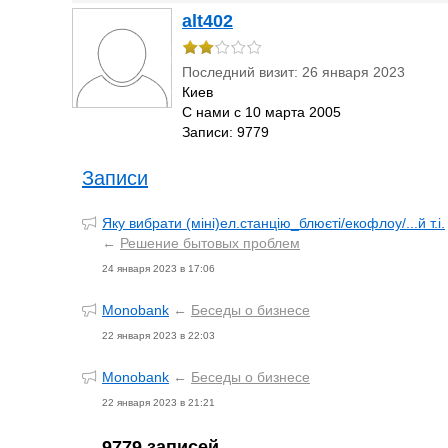
alt402
Последний визит: 26 января 2023
Киев
С нами с 10 марта 2005
Записи: 9779
Записи
Яку вибрати (міні)ел.станцію_блюєті/екофлоу/...й т.і.
←
Решение бытовых проблем
24 января 2023 в 17:06
Monobank
←
Беседы о бизнесе
22 января 2023 в 22:03
Monobank
←
Беседы о бизнесе
22 января 2023 в 21:21
9779 записей