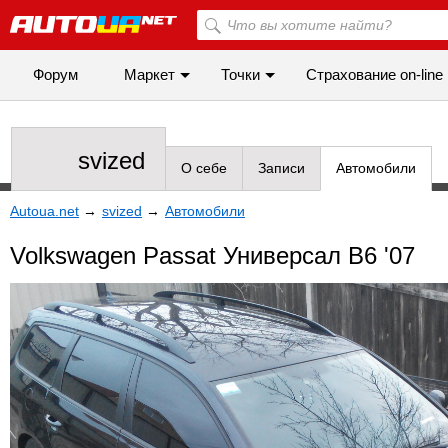
Форум
Маркет
Точки
Cтрахование on-line
svized
О себе
Записи
Автомобили
Autoua.net
→
svized
→
Автомобили
Volkswagen Passat Универсал B6 '07