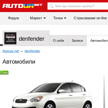
Форум
Маркет
Точки
Cтрахование on-line
denfender
О себе
Записи
Автомобил
Autoua.net
→
denfender
Автомобили
Езжу