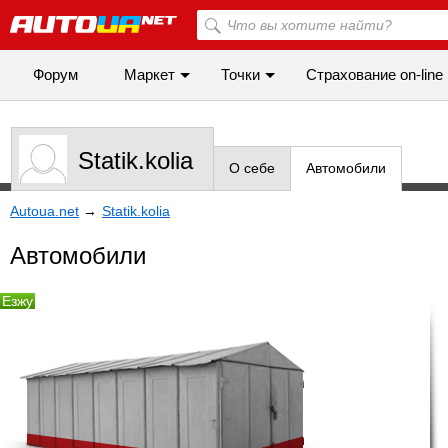
Форум
Маркет
Точки
Cтрахование on-line
Statik.kolia
О себе
Автомобили
Autoua.net
→
Statik.kolia
Автомобили
Езжу